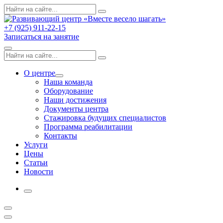
Skip
Поиск
Search
to
по:
content
+7 (925) 911-22-15
Записаться на занятие
Menu
Поиск
Search
по:
О центре
Expand
Наша команда
dropdown
Оборудование
Наши достижения
Документы центра
Стажировка будущих специалистов
Программа реабилитации
Контакты
Услуги
Цены
Статьи
Новости
More
Открыть
поиск
Профиль