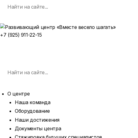
Поиск
Skip
по:
SEARCH
to
content
+7 (925) 911-22-15
ЗАПИСАТЬСЯ НА ЗАНЯТИЕ
MENU
Поиск
по:
SEARCH
О центре
Наша команда
Оборудование
Наши достижения
Документы центра
Стажировка будущих специалистов