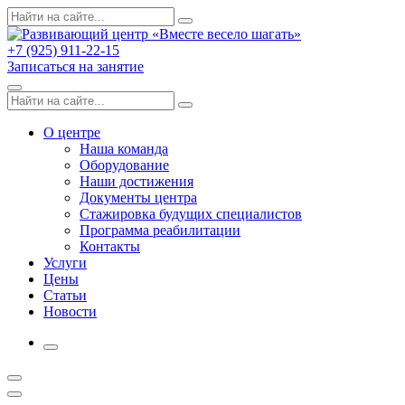
Skip
Поиск
Search
to
по:
content
+7 (925) 911-22-15
Записаться на занятие
Menu
Поиск
Search
по:
О центре
Наша команда
Оборудование
Наши достижения
Документы центра
Стажировка будущих специалистов
Программа реабилитации
Контакты
Услуги
Цены
Статьи
Новости
More
Открыть
поиск
Профиль