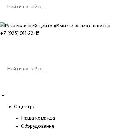
Поиск
Skip
по:
SEARCH
to
content
+7 (925) 911-22-15
ЗАПИСАТЬСЯ НА ЗАНЯТИЕ
MENU
Поиск
по:
SEARCH
MORE
О центре
EXPAND
DROPDOWN
Наша команда
Оборудование