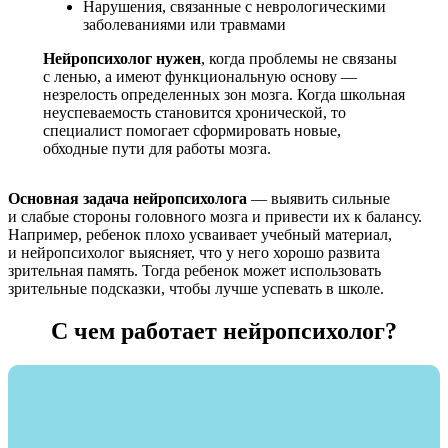
психологические и логопедические
Нарушения, связанные с неврологическими
методы, 2022 г.
заболеваниями или травмами
Курс «Истощаемые, неусидчивые,
Нейропсихолог нужен
невнимательные дети.
, когда проблемы не связаны
с ленью, а имеют функциональную основу —
Междисциплинарный подход к
незрелость определенных зон мозга. Когда школьная
диагностике и коррекции», 2022 г.
неуспеваемость становится хронической, то
специалист помогает сформировать новые,
обходные пути для работы мозга.
Основная задача нейропсихолога
— выявить сильные
и слабые стороны головного мозга и привести их к балансу.
Например, ребенок плохо усваивает учебный материал,
и нейропсихолог выясняет, что у него хорошо развита
зрительная память. Тогда ребенок может использовать
зрительные подсказки, чтобы лучше успевать в школе.
С чем работает нейропсихолог?