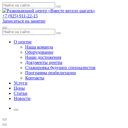
Skip
Поиск
Search
to
по:
content
+7 (925) 911-22-15
Записаться на занятие
Menu
Поиск
Search
по:
О центре
Наша команда
Оборудование
Наши достижения
Документы центра
Стажировка будущих специалистов
Программа реабилитации
Контакты
Услуги
Цены
Статьи
Новости
More
Открыть
поиск
Профиль