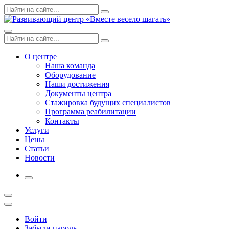
Skip
Поиск
Search
to
по:
content
Menu
Поиск
Search
по:
О центре
Наша команда
Оборудование
Наши достижения
Документы центра
Стажировка будущих специалистов
Программа реабилитации
Контакты
Услуги
Цены
Статьи
Новости
More
Открыть
поиск
Профиль
Войти
Забыли пароль