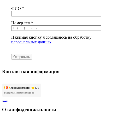
ФИО *
Номер тел.*
Нажимая кнопку я соглашаюсь на обработку
персональных данных
Контактная информация
Адрес:
ул.Планерная д. 7, корп. 1
, г. Москва 125480
Телефон:
+7 (925) 911-22-15
Электронная почта:
info@inclusivekids.ru
Для СМИ:
pr@golfstreamfond.ru
О конфиденциальности