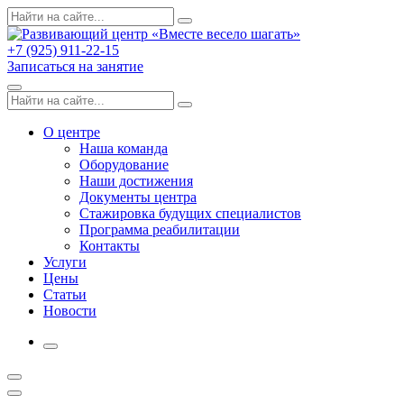
Skip
Поиск
Search
to
по:
content
+7 (925) 911-22-15
Записаться на занятие
Menu
Поиск
Search
по:
О центре
Наша команда
Оборудование
Наши достижения
Документы центра
Стажировка будущих специалистов
Программа реабилитации
Контакты
Услуги
Цены
Статьи
Новости
More
Открыть
поиск
Профиль