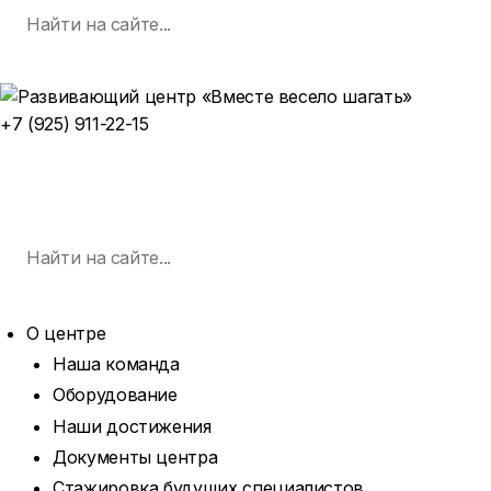
Поиск
Skip
по:
SEARCH
to
content
+7 (925) 911-22-15
ЗАПИСАТЬСЯ НА ЗАНЯТИЕ
MENU
Поиск
по:
SEARCH
О центре
Наша команда
Оборудование
Наши достижения
Документы центра
Стажировка будущих специалистов