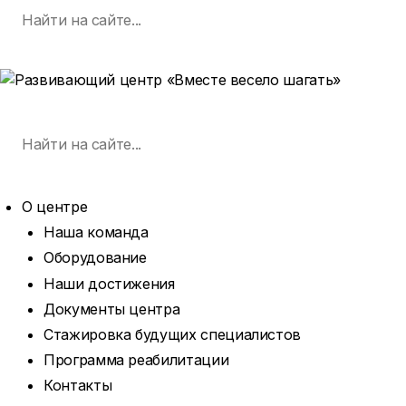
Поиск
Skip
по:
SEARCH
to
content
MENU
Поиск
по:
SEARCH
О центре
Наша команда
Оборудование
Наши достижения
Документы центра
Стажировка будущих специалистов
Программа реабилитации
Контакты