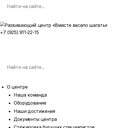
Поиск
Skip
по:
SEARCH
to
content
+7 (925) 911-22-15
ЗАПИСАТЬСЯ НА ЗАНЯТИЕ
MENU
Поиск
по:
SEARCH
О центре
Наша команда
Оборудование
Наши достижения
Документы центра
Стажировка будущих специалистов