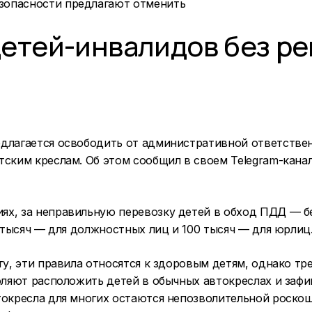
детей-инвалидов без р
длагается освободить от административной ответствен
тским креслам. Об этом сообщил в своем Telegram-кана
ях, за неправильную перевозку детей в обход ПДД — б
5 тысяч — для должностных лиц и 100 тысяч — для юрлиц
ту, эти правила относятся к здоровым детям, однако т
воляют расположить детей в обычных автокреслах и заф
токресла для многих остаются непозволительной роско