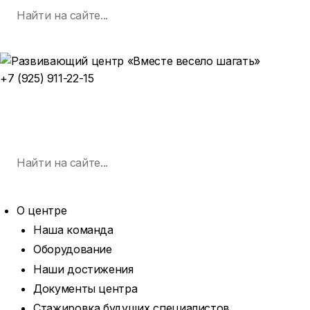
Поиск
Skip
по:
SEARCH
to
content
+7 (925) 911-22-15
ЗАПИСАТЬСЯ НА ЗАНЯТИЕ
MENU
Поиск
по:
SEARCH
О центре
Наша команда
Оборудование
Наши достижения
Документы центра
Стажировка будущих специалистов