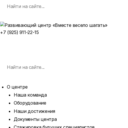
Поиск
Skip
по:
SEARCH
to
content
+7 (925) 911-22-15
ЗАПИСАТЬСЯ НА ЗАНЯТИЕ
MENU
Поиск
по:
SEARCH
О центре
Наша команда
Оборудование
Наши достижения
Документы центра
Стажировка будущих специалистов