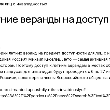
ние веранды на доступ
и
ерки летних веранд на предмет доступности для лиц с
иная Россия» Михаил Киселев. Лето — самая активная п
ресторан. Поэтому доступ к летним верандам в местах о
ие пандусов для инвалидов будут проводить с 6 по 27 и
 России», волонтеры и члены Всероссийского общества 
verandi-na-dostupnost-dlya-lits-s-invalidnostyu?
=https%3A%2F%2Fyandex.ru%2Fnews%2Fsearch%3Ftext%3