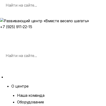
Поиск
Skip
по:
SEARCH
to
content
+7 (925) 911-22-15
ЗАПИСАТЬСЯ НА ЗАНЯТИЕ
MENU
Поиск
по:
SEARCH
MORE
О центре
EXPAND
DROPDOWN
Наша команда
Оборудование