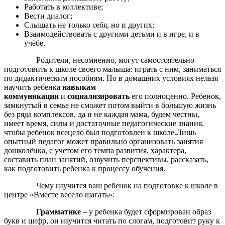
Работать в коллективе;
Вести диалог;
Слышать не только себя, но и других;
Взаимодействовать с другими детьми и в игре, и в
учёбе.
Родители, несомненно, могут самостоятельно
подготовить к школе своего малыша: играть с ним, заниматься
по дидактическим пособиям. Но в домашних условиях нельзя
научить ребенка
навыкам
коммуникации
и
социализировать
его полноценно. Ребенок,
замкнутый в семье не сможет потом выйти в большую жизнь
без ряда комплексов, да и не каждая мама, будем честны,
имеет время, силы и достаточные педагогические знания,
чтобы ребенок всецело был подготовлен к школе.Лишь
опытный педагог может правильно организовать занятия
дошколёнка, с учетом его темпа развития, характера,
составить план занятий, озвучить перспективы, рассказать,
как подготовить ребенка к процессу обучения.
Чему научится ваш ребенок на подготовке к школе в
центре «Вместе весело шагать»:
Грамматике
– у ребенка будет сформирован образ
букв и цифр, он научится читать по слогам, подготовит руку к