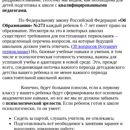
детей подготовка к школе с
квалифицированными
педагогами.
По Федеральному закону Российской Федерации
«Об
Образовании» №273
каждый ребенок 6 -7 лет имеет право на
образование. Несмотря на это в некоторых школах
существуют требования для поступающих первоклашек –
определенный перечень вопросов, на которые будущий
школьник должен уметь отвечать. (
30 вопросов будущему
первоклашке
) Но, базовые учебные навыки и умения, в том
числе и психологическая готовность ученика, важны для
успешной учебы и адаптации в новой среде. Это, прежде
всего, соединяющая ниточка важного периода детсадовского
детства вашего ребенка и не менее важного периода
самостоятельной школьной жизни.
Конечно, будет большим плюсом, если к первому
классу у вашего ребенка будут сформированы все основные
академические навыки, но все же мы не должны забывать
о
психологической зрелости
. Если ребенок готов к школе
психологически, то он умеет:
Сидеть за партой, слушать учителя, не отвлекаясь;
Подготавливать всё необходимое к занятиям заранее и
выполнять домашнюю работу;