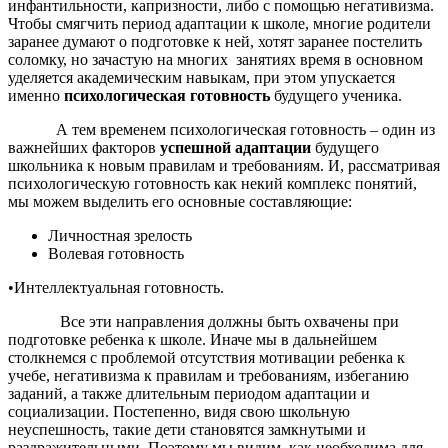
инфантильности, капризности, либо с помощью негативизма.
Чтобы смягчить период адаптации к школе, многие родители
заранее думают о подготовке к ней, хотят заранее постелить
соломку, но зачастую на многих занятиях время в основном
уделяется академическим навыкам, при этом упускается
именно
психологическая готовность
будущего ученика.
А тем временем психологическая готовность – один из
важнейших факторов
успешной адаптации
будущего
школьника к новым правилам и требованиям. И, рассматривая
психологическую готовность как некий комплекс понятий,
мы можем выделить его основные составляющие:
Личностная зрелость
Волевая готовность
•Интеллектуальная готовность.
Все эти направления должны быть охвачены при
подготовке ребенка к школе. Иначе мы в дальнейшем
столкнемся с проблемой отсутствия мотивации ребенка к
учебе, негативизма к правилам и требованиям, избеганию
заданий, а также длительным периодом адаптации и
социализации. Постепенно, видя свою школьную
неуспешность, такие дети становятся замкнутыми и
раздражительными. Поэтому мы видим, как необходима для