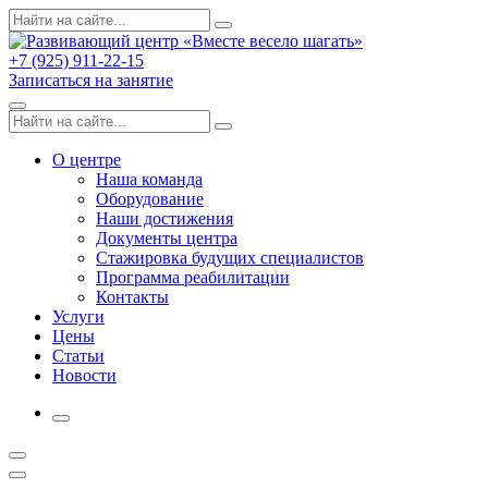
Skip
Поиск
Search
to
по:
content
+7 (925) 911-22-15
Записаться на занятие
Menu
Поиск
Search
по:
О центре
Наша команда
Оборудование
Наши достижения
Документы центра
Стажировка будущих специалистов
Программа реабилитации
Контакты
Услуги
Цены
Статьи
Новости
More
Открыть
поиск
Профиль