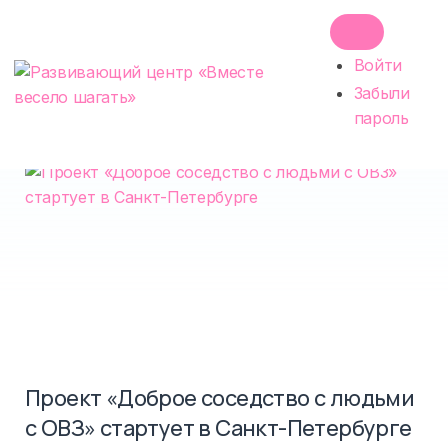
Skip
Поиск
по:
to
ПРОФИЛЬ
SEARCH
content
Войти
Новости
MENU
Забыли
пароль
Проект «Доброе соседство с людьми
с ОВЗ» стартует в Санкт-Петербурге