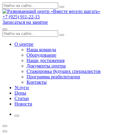
Skip
Поиск
Search
to
по:
content
+7 (925) 911-22-15
Записаться на занятие
Menu
Поиск
Search
по:
О центре
Наша команда
Оборудование
Наши достижения
Документы центра
Стажировка будущих специалистов
Программа реабилитации
Контакты
Услуги
Цены
Статьи
Новости
More
Открыть
поиск
Профиль