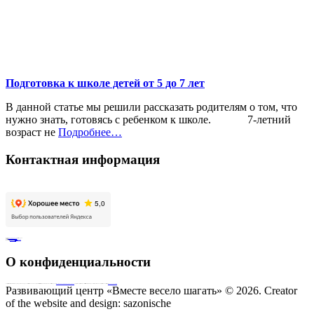
Подготовка к школе детей от 5 до 7 лет
В данной статье мы решили рассказать родителям о том, что
нужно знать, готовясь с ребенком к школе. 7-летний
«%s»
возраст не
Подробнее
…
Контактная информация
Адрес:
ул.Планерная д. 7, корп. 1
, г. Москва 125480
Телефон:
+7 (925) 911-22-15
Электронная почта:
info@inclusivekids.ru
Для СМИ:
pr@golfstreamfond.ru
О конфиденциальности
Совершая запись на диагностику, индивидуальное или групповое занятие или иным образом оставляя на сайте персональные данные пользователь принимает
Соглашение на обработку персональных данных
. Совершая пожертвование, пользователь заключает договор о благотворительном пожертвовании путём акцепта
публичной оферты
Развивающий центр «Вместе весело шагать» © 2026.
Creator
of the website and design:
sazonische