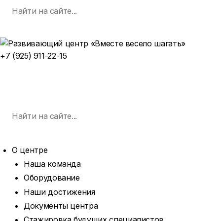
Поиск
Skip
по:
SEARCH
to
content
+7 (925) 911-22-15
ЗАПИСАТЬСЯ НА ЗАНЯТИЕ
MENU
Поиск
по:
SEARCH
О центре
Наша команда
Оборудование
Наши достижения
Документы центра
Стажировка будущих специалистов