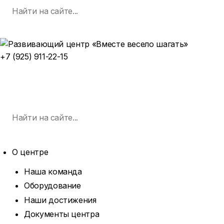
Поиск
Skip
по:
SEARCH
to
content
+7 (925) 911-22-15
ЗАПИСАТЬСЯ НА ЗАНЯТИЕ
MENU
Поиск
по:
SEARCH
О центре
EXPAND
DROPDOWN
Наша команда
Оборудование
Наши достижения
Документы центра