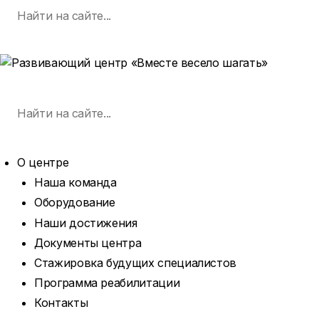
Поиск
Skip
по:
SEARCH
to
content
MENU
Поиск
по:
SEARCH
О центре
Наша команда
Оборудование
Наши достижения
Документы центра
Стажировка будущих специалистов
Программа реабилитации
Контакты