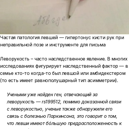
Частая патология левшей — гипертонус кисти рук при
неправильной позе и инструменте для письма
Леворукость – часто наследственное явление. В многих
исследованиях фигурирует наследственный фактор — в
семье кто-то когда-то был левшой или амбидекстером
(то есть имеет равнополушарный тип асимметрии).
Учеными уже найден ген, отвечающий за
леворукость — rs199512, помимо доказанной связи
с леворукостью, ученые также обнаружили его
связь с болезнью Паркинсона, это говорит о том,
что левши имеют бóльшую предрасположенность к