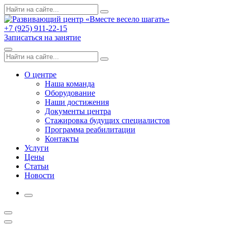
Skip
Поиск
Search
to
по:
content
+7 (925) 911-22-15
Записаться на занятие
Menu
Поиск
Search
по:
О центре
Наша команда
Оборудование
Наши достижения
Документы центра
Стажировка будущих специалистов
Программа реабилитации
Контакты
Услуги
Цены
Статьи
Новости
More
Открыть
поиск
Профиль