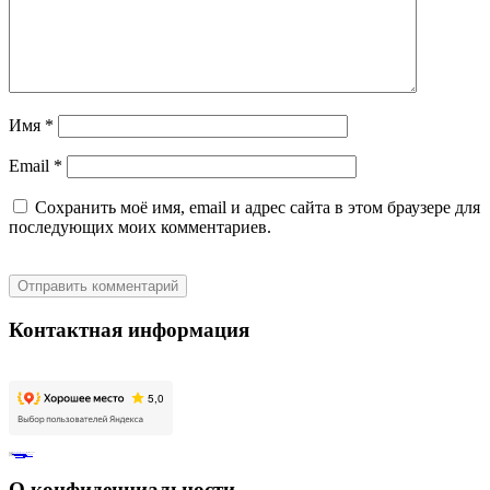
Имя
*
Email
*
Сохранить моё имя, email и адрес сайта в этом браузере для
последующих моих комментариев.
Контактная информация
Адрес:
ул.Планерная д. 7, корп. 1
, г. Москва 125480
Телефон:
+7 (925) 911-22-15
Электронная почта:
info@inclusivekids.ru
Для СМИ:
pr@golfstreamfond.ru
О конфиденциальности