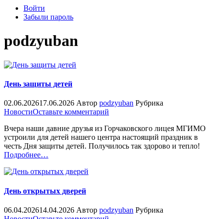
Войти
Забыли пароль
podzyuban
День защиты детей
02.06.2026
17.06.2026
Автор
podzyuban
Рубрика
on
Новости
Оставьте комментарий
День
Вчера наши давние друзья из Горчаковского лицея МГИМО
защиты
устроили для детей нашего центра настоящий праздник в
детей
честь Дня защиты детей. Получилось так здорово и тепло!
«%s»
Подробнее
…
День открытых дверей
06.04.2026
14.04.2026
Автор
podzyuban
Рубрика
on
Новости
Оставьте комментарий