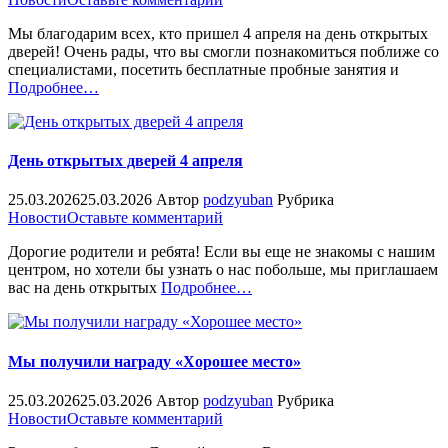
День
Мы благодарим всех, кто пришел 4 апреля на день открытых
открытых
дверей! Очень рады, что вы смогли познакомиться поближе со
дверей
специалистами, посетить бесплатные пробные занятия и
«%s»
Подробнее
…
День открытых дверей 4 апреля
25.03.2026
25.03.2026
Автор
podzyuban
Рубрика
on
Новости
Оставьте комментарий
День
Дорогие родители и ребята! Если вы еще не знакомы с нашим
открытых
центром, но хотели бы узнать о нас побольше, мы приглашаем
дверей
«%s»
вас на день открытых
Подробнее
…
4
апреля
Мы получили награду «Хорошее место»
25.03.2026
25.03.2026
Автор
podzyuban
Рубрика
on
Новости
Оставьте комментарий
Мы