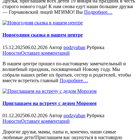
Друзья, приглашаем всех детей 19 января на праздник в честь
старый
старого нового года! К нам снова едут наши большие друзья
новый
«%s»
— Горчаковский лицей МГИМО! Вы
Подробнее
…
год
все
вместе
Новогодняя сказка в нашем центре
15.12.2025
06.02.2026
Автор
podzyuban
Рубрика
on
Новости
Оставьте комментарий
Новогодняя
В нашем центре прошел по-настоящему замечательный и
сказка
волшебный праздник, посвященный Новому году. Мы
в
собрали наших ребят их братьев, сестер и родителей, чтобы
нашем
«%s»
вместе встретить главный
Подробнее
…
центре
Приглашаем на встречу с дедом Морозом
01.12.2025
06.02.2026
Автор
podzyuban
Рубрика
on
Новости
Оставьте комментарий
Приглашаем
Дорогие друзья, мамы, папы и, конечно, наши самые
на
любимые дети!Приглашаем вас окунуться в настоящую
встречу