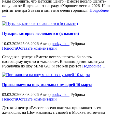
Рады сообщить, что Детский центр «Вместе весело шагать»
получили
получил от Яндекс-карт награду «Хорошее место» 2026. Наш
награду
«%
рейтиг центра 5 звезд и мы этим очень гордимся!
Подробнее
«Хорошее
…
место»
Пузыри, которые не лопаются (в памяти)
10.03.2026
25.03.2026
Автор
podzyuban
Рубрика
on
Новости
Оставьте комментарий
Пузыри,
Сегодня в центре «Вместе весело шагать» было по-
которые
настоящему шумно и «мыльно». К нашим детям заглянула
не
«%s»
Русалочка из шоу MIMI GO, и это как раз тот
Подробнее
…
лопаются
(в
памяти)
Приглашаем на шоу мыльных пузырей 10 марта
03.03.2026
03.03.2026
Автор
podzyuban
Рубрика
on
Новости
Оставьте комментарий
Приглашаем
Детский центр «Вместе весело шагать» приглашает всех
на
желающих на Шоу мыльных пузырей в Москве: встречаем
шоу