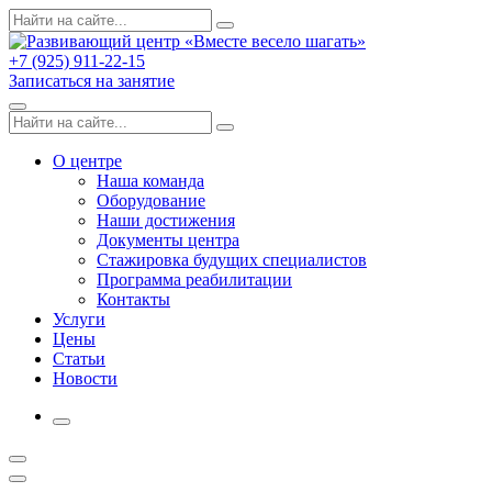
Skip
Поиск
Search
to
по:
content
+7 (925) 911-22-15
Записаться на занятие
Menu
Поиск
Search
по:
О центре
Наша команда
Оборудование
Наши достижения
Документы центра
Стажировка будущих специалистов
Программа реабилитации
Контакты
Услуги
Цены
Статьи
Новости
More
Открыть
поиск
Профиль