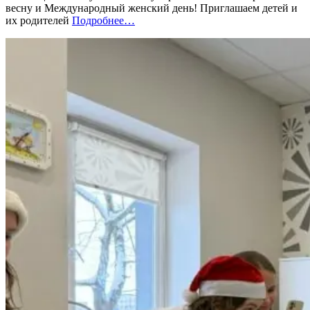
весну и Международный женский день! Приглашаем детей и
мыльных
«%s»
их родителей
Подробнее
…
пузырей
10
марта