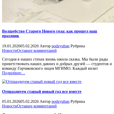
Волшебство Старого Нового года: как прошел наш
праздник
19.01.2026
05.02.2026
Автор
podzyuban
Рубрика
on
Новости
Оставьте комментарий
Волшебство
Сегодня в наших стенах вновь ожила сказка. Мы были рады
Старого
приветствовать наших давних и добрых друзей — студентов и
Нового
команду Горчаковского лицея МГИМО. Каждый визит
года:
«%s»
Подробнее
…
как
прошел
наш
праздник
Отпразднуем старый новый год все вместе
05.01.2026
05.02.2026
Автор
podzyuban
Рубрика
on
Новости
Оставьте комментарий
Отпразднуем