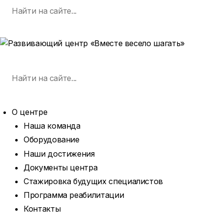
Поиск
Skip
по:
SEARCH
to
content
MENU
Поиск
по:
SEARCH
О центре
Наша команда
Оборудование
Наши достижения
Документы центра
Стажировка будущих специалистов
Программа реабилитации
Контакты