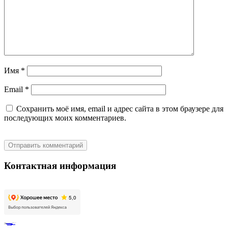
Имя
*
Email
*
Сохранить моё имя, email и адрес сайта в этом браузере для
последующих моих комментариев.
Контактная информация
Адрес:
ул.Планерная д. 7, корп. 1
, г. Москва 125480
Телефон:
+7 (925) 911-22-15
Электронная почта:
info@inclusivekids.ru
Для СМИ:
pr@golfstreamfond.ru