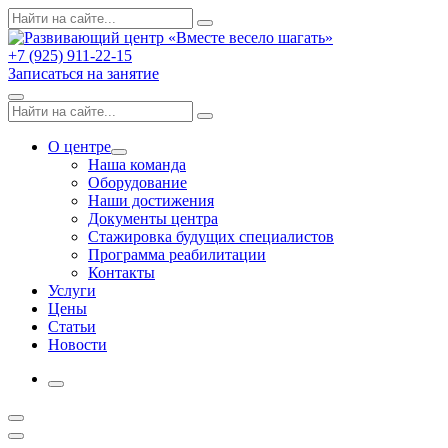
Skip
Поиск
Search
to
по:
content
+7 (925) 911-22-15
Записаться на занятие
Menu
Поиск
Search
по:
О центре
Expand
Наша команда
dropdown
Оборудование
Наши достижения
Документы центра
Стажировка будущих специалистов
Программа реабилитации
Контакты
Услуги
Цены
Статьи
Новости
More
Открыть
поиск
Профиль