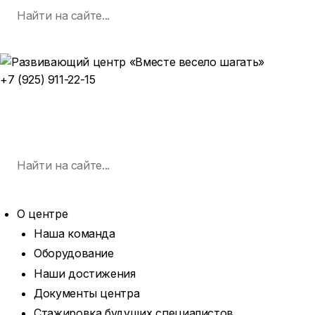
Поиск
Skip
по:
SEARCH
to
content
+7 (925) 911-22-15
ЗАПИСАТЬСЯ НА ЗАНЯТИЕ
MENU
Поиск
по:
SEARCH
О центре
Наша команда
Оборудование
Наши достижения
Документы центра
Стажировка будущих специалистов