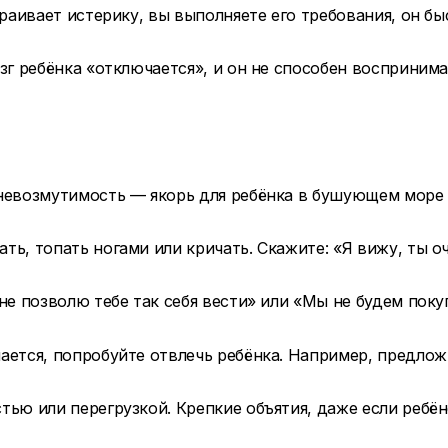
траивает истерику, вы выполняете его требования, он б
озг ребёнка «отключается», и он не способен восприним
 невозмутимость — якорь для ребёнка в бушующем море 
ать, топать ногами или кричать. Скажите: «Я вижу, ты 
 не позволю тебе так себя вести» или «Мы не будем поку
нается, попробуйте отвлечь ребёнка. Например, предлож
тью или перегрузкой. Крепкие объятия, даже если ребён