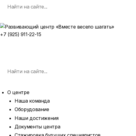
Поиск
Skip
по:
SEARCH
to
content
+7 (925) 911-22-15
ЗАПИСАТЬСЯ НА ЗАНЯТИЕ
MENU
Поиск
по:
SEARCH
О центре
Наша команда
Оборудование
Наши достижения
Документы центра
Стажировка будущих специалистов