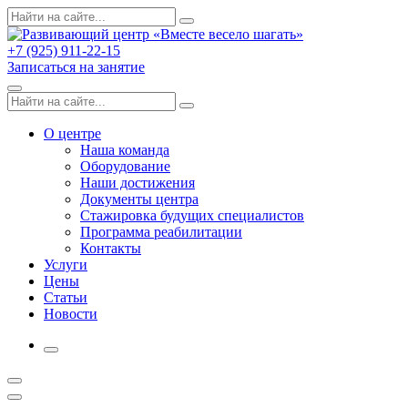
Skip
Поиск
Search
to
по:
content
+7 (925) 911-22-15
Записаться на занятие
Menu
Поиск
Search
по:
О центре
Наша команда
Оборудование
Наши достижения
Документы центра
Стажировка будущих специалистов
Программа реабилитации
Контакты
Услуги
Цены
Статьи
Новости
More
Открыть
поиск
Профиль