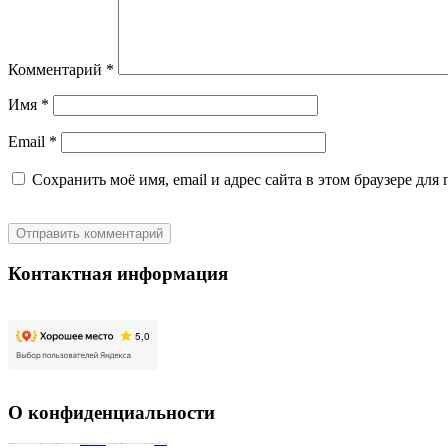
Комментарий
*
Имя
*
Email
*
Сохранить моё имя, email и адрес сайта в этом браузере д
Контактная информация
О конфиденциальности
Совершая запись на диагностику, индивидуальное или групповое занятие или иным образом оставляя на сайте персональные данные пользователь принимает
Соглашение на обработку персональных данных
. Совершая пожертвование, пользователь заключает договор о благотворительном пожертвовании путём акцепта
публичной оферты