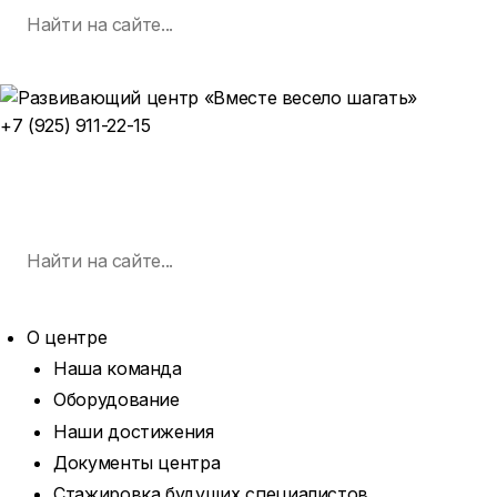
Поиск
Skip
по:
SEARCH
to
content
+7 (925) 911-22-15
ЗАПИСАТЬСЯ НА ЗАНЯТИЕ
MENU
Поиск
по:
SEARCH
О центре
Наша команда
Оборудование
Наши достижения
Документы центра
Стажировка будущих специалистов