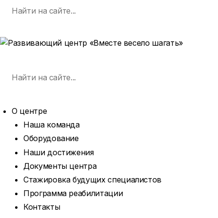
Поиск
Skip
по:
SEARCH
to
content
MENU
Поиск
по:
SEARCH
О центре
Наша команда
Оборудование
Наши достижения
Документы центра
Стажировка будущих специалистов
Программа реабилитации
Контакты