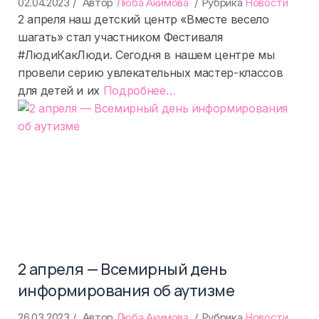
02.04.2023
Автор
Люба Акимова
Рубрика
Новости
2 апреля наш детский центр «Вместе весело
шагать» стал участником Фестиваля
#ЛюдиКакЛюди. Сегодня в нашем центре мы
провели серию увлекательных мастер-классов
«%s»
для детей и их
Подробнее
…
2 апреля — Всемирный день
информирования об аутизме
26.03.2023
Автор
Люба Акимова
Рубрика
Новости