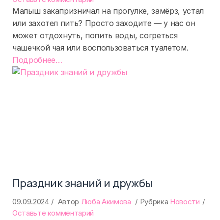
Здесь
Малыш закапризничал на прогулке, замёрз, устал
рады
или захотел пить? Просто заходите — у нас он
детям!
может отдохнуть, попить воды, согреться
чашечкой чая или воспользоваться туалетом.
«%s»
Подробнее
…
Праздник знаний и дружбы
09.09.2024
Автор
Люба Акимова
Рубрика
Новости
on
Оставьте комментарий