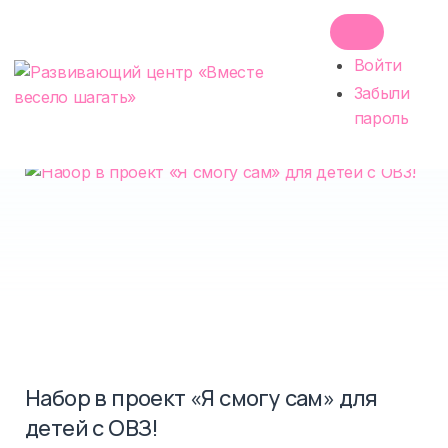
Skip
Поиск
по:
to
ПРОФИЛЬ
SEARCH
content
Войти
Новости
EXPAN
MENU
DROPD
Забыли
пароль
Набор в проект «Я смогу сам» для
детей с ОВЗ!