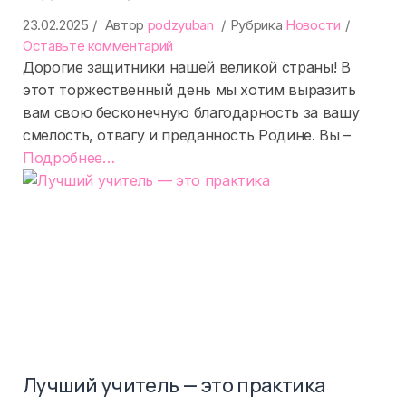
23.02.2025
Автор
podzyuban
Рубрика
Новости
on
Оставьте комментарий
С
Дорогие защитники нашей великой страны! В
днем
этот торжественный день мы хотим выразить
защитника
вам свою бесконечную благодарность за вашу
Отечества!
смелость, отвагу и преданность Родине. Вы –
«%s»
Подробнее
…
Лучший учитель — это практика