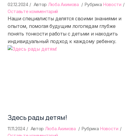
02.12.2024
Автор
Люба Акимова
Рубрика
Новости
on
Оставьте комментарий
Лучший
Наши специалисты делятся своими знаниями и
учитель
опытом, помогая будущим логопедам глубже
—
понять тонкости работы с детьми и находить
это
индивидуальный подход к каждому ребенку.
практика
Здесь рады детям!
11.11.2024
Автор
Люба Акимова
Рубрика
Новости
on
Оставьте комментарий