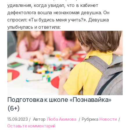
МГПУ
удивления, когда увидел, что в кабинет
получают
дефектолога вошла незнакомая девушка. Он
знания
спросил: «Ты будись меня учить?». Девушка
от
улыбнулась и ответила:
наших
специалистов
Подготовка к школе «Познавайка»
(6+)
15.09.2023
Автор
Люба Акимова
Рубрика
Новости
on
Оставьте комментарий