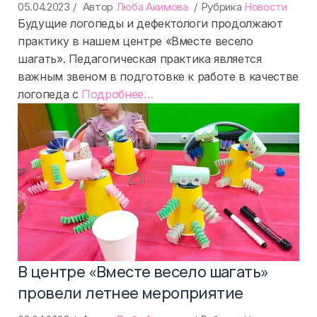
05.04.2023
Автор
Люба Акимова
Рубрика
Новости
Будущие логопеды и дефектологи продолжают
практику в нашем центре «Вместе весело
шагать». Педагогическая практика является
важным звеном в подготовке к работе в качестве
«%s»
логопеда с
Подробнее
…
В центре «Вместе весело шагать»
провели летнее мероприятие