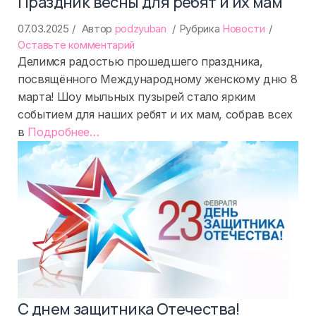
Праздник весны для ребят и их мам
07.03.2025
Автор
podzyuban
Рубрика
Новости
on
Оставьте комментарий
Праздник
Делимся радостью прошедшего праздника,
весны
посвящённого Международному женскому дню 8
для
марта! Шоу мыльных пузырей стало ярким
ребят
событием для наших ребят и их мам, собрав всех
и
«%s»
в
Подробнее
…
их
мам
С днем защитника Отечества!