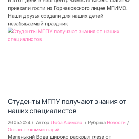
В этот день в наш центр «Вместе весело шагать»
день
приехали гости из Горчаковского лицея МГИМО.
защиты
Наши друзья создали для наших детей
детей:
незабываемый праздник
праздник
в
центре
Студенты МГПУ получают знания от
наших специалистов
26.05.2024
Автор
Люба Акимова
Рубрика
Новости
on
Оставьте комментарий
Студенты
Маленький Вова широко раскрыл глаза от