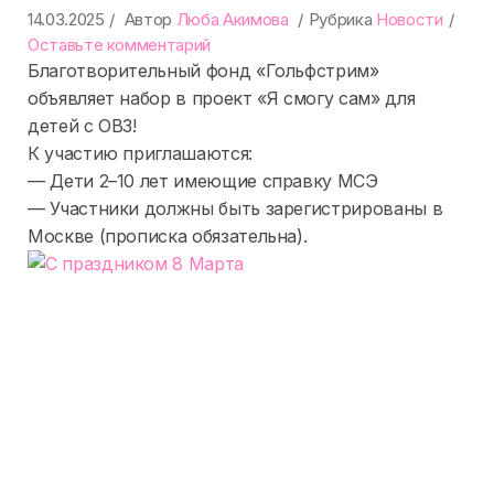
14.03.2025
Автор
Люба Акимова
Рубрика
Новости
on
Оставьте комментарий
Набор
Благотворительный фонд «Гольфстрим»
в
объявляет набор в проект «Я смогу сам» для
проект
детей с ОВЗ!
«Я
К участию приглашаются:
смогу
— Дети 2–10 лет имеющие справку МСЭ
сам»
— Участники должны быть зарегистрированы в
для
Москве (прописка обязательна).
детей
с
ОВЗ!