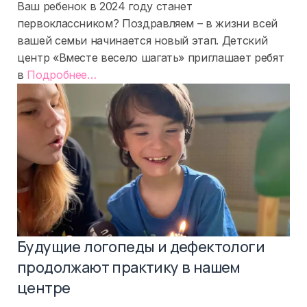
Подготовка
Ваш ребенок в 2024 году станет
к
первоклассником? Поздравляем – в жизни всей
школе
вашей семьи начинается новый этап. Детский
«Познавайка»
центр «Вместе весело шагать» приглашает ребят
(6+)
«%s»
в
Подробнее
…
Будущие логопеды и дефектологи
продолжают практику в нашем
центре